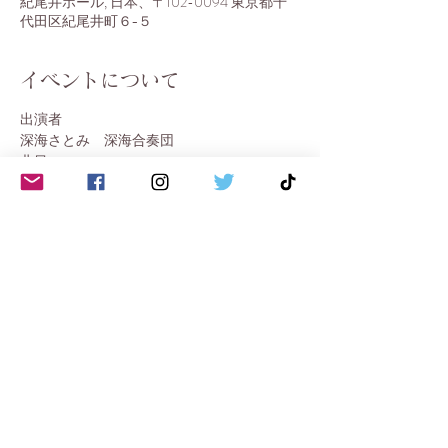
紀尾井ホール, 日本、〒102-0094 東京都千
代田区紀尾井町６−５
イベントについて
出演者
深海さとみ　深海合奏団
曲目
新作委嘱、独奏曲、他。
このイベントをシェア