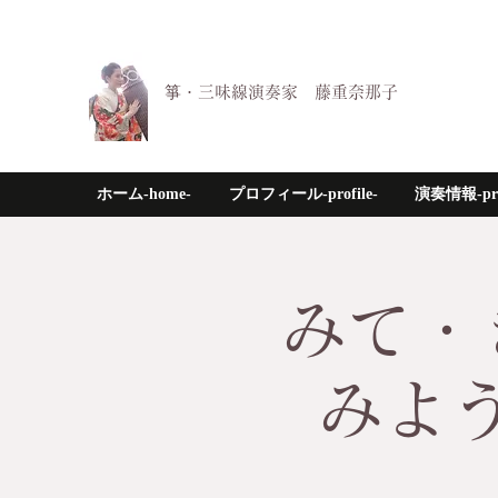
箏・三味線演奏家 藤重奈那子
ホーム-home-
プロフィール-profile-
演奏情報-pro
みて・
みよ