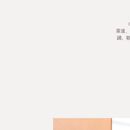
茶道、
踊、