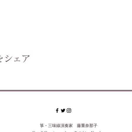
をシェア
箏・三味線演奏家 藤重奈那子