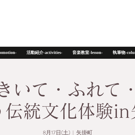
motion-
活動紹介-activities-
音楽教室-lesson-
執筆物-colu
きいて・ふれて
う伝統文化体験in
8月17日(土)
  |  
矢掛町