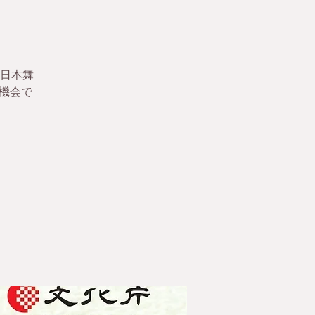
。
日本舞
機会で