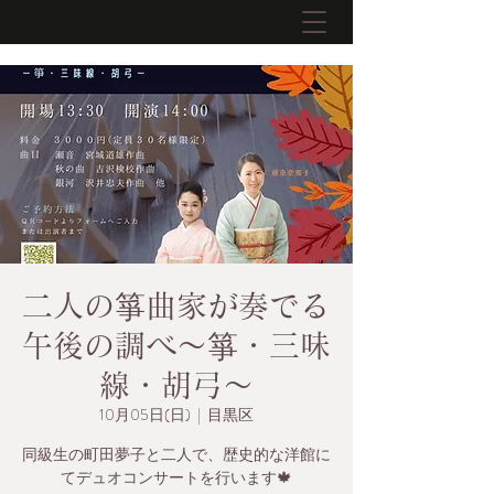
二人の箏曲家が奏でる
午後の調べ〜箏・三味
線・胡弓〜
10月05日(日)
  |  
目黒区
同級生の町田夢子と二人で、歴史的な洋館に