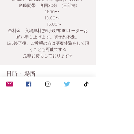
🌼時間帯 各回30分 (三部制)
11:00〜
13:00〜
15:00〜
🌼料金 入場無料(投げ銭制)※1オーダーお
願い申し上げます。御予約不要。
Live終了後、ご希望の方は演奏体験をして頂
くことも可能です☺️
是非お待ちしております✨
日時・場所
2021年2月27日 11:00 – 15:30
路地裏寺子屋rojicoya , 日本、〒120-0026 東
京都足立区千住旭町３６−１
このイベントをシェア