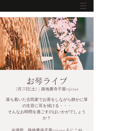
お琴ライブ
2月27日(土)
  |  
路地裏寺子屋rojicoya
落ち着いた古民家でお茶をしながら静かに箏
の生音に耳を傾ける・・・
そんなお時間を過ごすのはいかがでしょう
か？
🌼場所 路地裏寺子屋rojicoya ろじこや