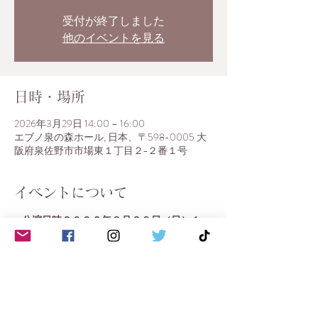
受付が終了しました
他のイベントを見る
日時・場所
2026年3月29日 14:00 – 16:00
エブノ泉の森ホール, 日本、〒598-0005 大
阪府泉佐野市市場東１丁目２−２番１号
イベントについて
■ 公演日時２０２６年３月２９日（日）１
４：００（開場１３：３０）
■
会　場
レセプションホール
■
発売日２０２６年１月４日（日）～
■
入場料１，８００
円（会館無料登録会員 / 
いずみーつ
）
２，０００
円（一般）（全席自
由・６歳未満入場不可）＜ケーキセット付